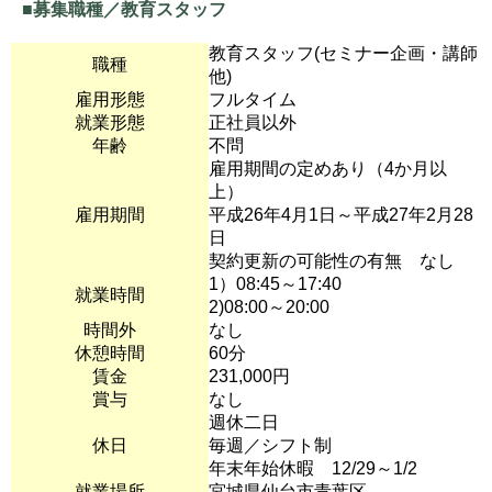
■募集職種／教育スタッフ
教育スタッフ(セミナー企画・講師
職種
他)
雇用形態
フルタイム
就業形態
正社員以外
年齢
不問
雇用期間の定めあり（4か月以
上）
雇用期間
平成26年4月1日～平成27年2月28
日
契約更新の可能性の有無 なし
1）08:45～17:40
就業時間
2)08:00～20:00
時間外
なし
休憩時間
60分
賃金
231,000円
賞与
なし
週休二日
休日
毎週／シフト制
年末年始休暇 12/29～1/2
就業場所
宮城県仙台市青葉区