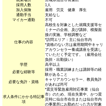
採用人数
1人
加入保険
雇用 労災 健康 厚生
通勤手当
支給なし
マイカー通勤
不可
高校生を対象とした就職支援等セ
ミナーの企画、及び講師、模擬面
接の実施、学校調整など
*訪問エリア：主に仙台市内
仕事の内容
*資格のない方は雇用期間中キャリ
アカウンセラー養成講座を受講し
ていただく予定です。（雇用会社
負担・出勤扱い）
学歴
高卒以上
採用・職業訓練または講師等の経
必要な経験等
験があること
キャリアカウンセラー、教員免許
必要な免許・資格
があれば尚可
*震災等緊急雇用対応事業（仙台
市）のため、現在失業中、かつ震
求人条件にかかる特記事
災時に仙台市在住または仙台市内
項
の事業所にお勤めだった方が対象