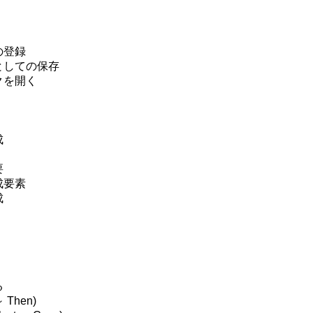
の登録
としての保存
クを開く
成
要
成要素
成
る
Then)