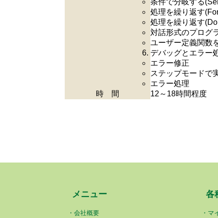
条件で分岐する(Selec
処理を繰り返す(For ～
処理を繰り返す(Do ～
対話形式のプログ
ユーザー定義関数
デバッグとエラー
エラー修正
ステップモードで
エラー処理
時 間
12～18時間程度
メニュー
各
会社概要
マ