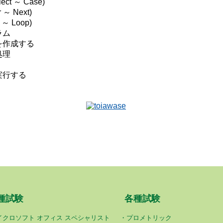
t ～ Case)
 Next)
 Loop)
ラム
を作成する
処理
実行する
種試験
各種試験
イクロソフト オフィス スペシャリスト
プロメトリック