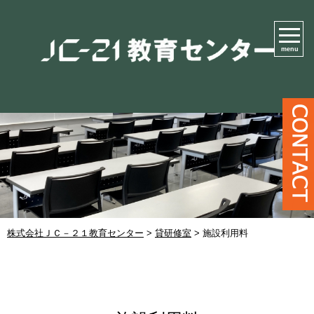
menu
株式会社ＪＣ－２１教育センター
>
貸研修室
>
施設利用料