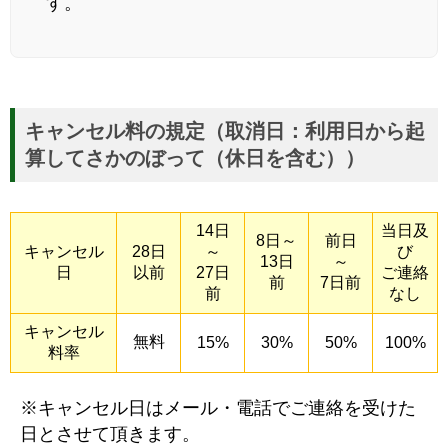
す。
キャンセル料の規定（取消日：利用日から起
算してさかのぼって（休日を含む））
14日
当日及
8日～
前日
キャンセル
28日
～
び
13日
～
日
以前
27日
ご連絡
前
7日前
前
なし
キャンセル
無料
15%
30%
50%
100%
料率
※キャンセル日はメール・電話でご連絡を受けた
日とさせて頂きます。